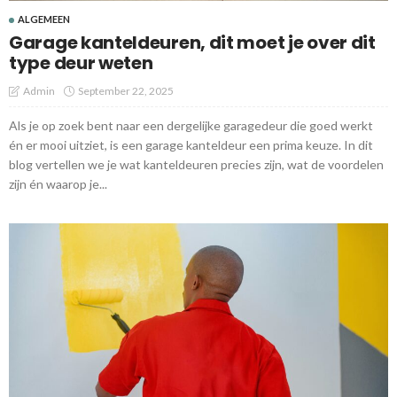
ALGEMEEN
Garage kanteldeuren, dit moet je over dit
type deur weten
Admin
September 22, 2025
Als je op zoek bent naar een dergelijke garagedeur die goed werkt
én er mooi uitziet, is een garage kanteldeur een prima keuze. In dit
blog vertellen we je wat kanteldeuren precies zijn, wat de voordelen
zijn én waarop je...