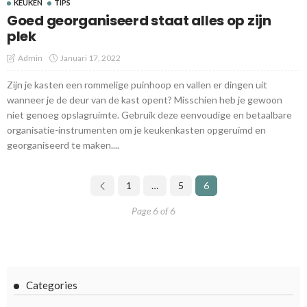
KEUKEN
TIPS
Goed georganiseerd staat alles op zijn
plek
Admin
Januari 17, 2022
Zijn je kasten een rommelige puinhoop en vallen er dingen uit
wanneer je de deur van de kast opent? Misschien heb je gewoon
niet genoeg opslagruimte. Gebruik deze eenvoudige en betaalbare
organisatie-instrumenten om je keukenkasten opgeruimd en
georganiseerd te maken....
1
…
5
6
Page 6 of 6
Categories