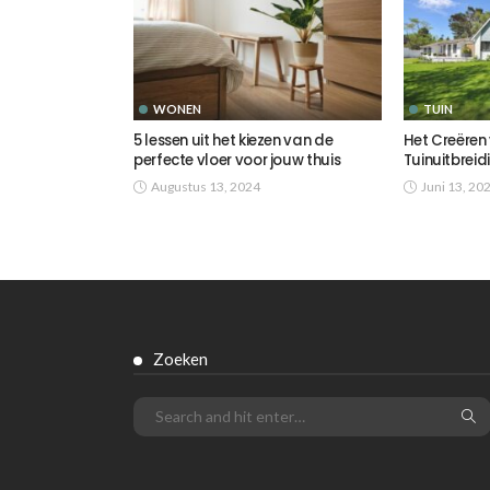
WONEN
TUIN
5 lessen uit het kiezen van de
Het Creëren
perfecte vloer voor jouw thuis
Tuinuitbreid
Augustus 13, 2024
Juni 13, 20
Zoeken