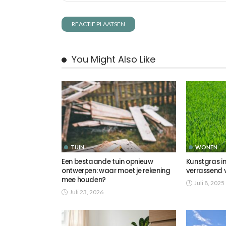
You Might Also Like
TUIN
WONEN
Een bestaande tuin opnieuw
Kunstgras in 
ontwerpen: waar moet je rekening
verrassend ve
mee houden?
Juli 8, 2025
Juli 23, 2026