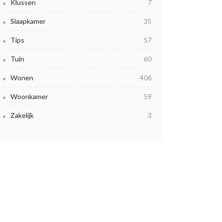
Klussen
7
Slaapkamer
35
Tips
57
Tuin
60
Wonen
406
Woonkamer
59
Zakelijk
3