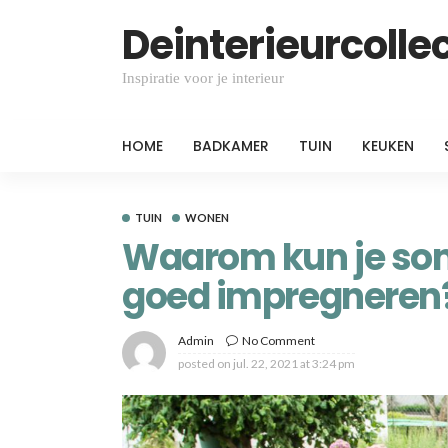
Deinterieurcollec
Inspiratie voor je interieur
HOME
BADKAMER
TUIN
KEUKEN
TUIN
WONEN
Waarom kun je so
goed impregneren
Admin
No Comment
posted on
jul. 22, 2021 at 3:24 pm