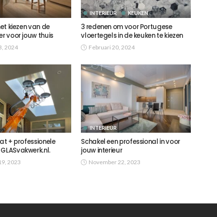
INTERIEUR
KEUKEN
het kiezen van de
3 redenen om voor Portugese
er voor jouw thuis
vloertegels in de keuken te kiezen
3, 2024
Februari 20, 2024
INTERIEUR
aat + professionele
Schakel een professional in voor
 GLASvakwerk.nl.
jouw interieur
9, 2023
November 22, 2023