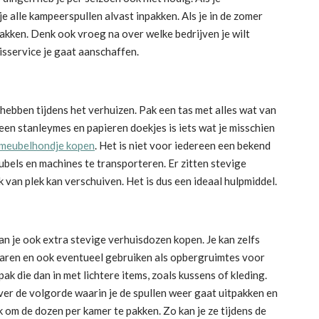
je alle kampeerspullen alvast inpakken. Als je in de zomer
pakken. Denk ook vroeg na over welke bedrijven je wilt
uisservice je gaat aanschaffen.
hebben tijdens het verhuizen. Pak een tas met alles wat van
een stanleymes en papieren doekjes is iets wat je misschien
meubelhondje kopen
. Het is niet voor iedereen een bekend
els en machines te transporteren. Er zitten stevige
 van plek kan verschuiven. Het is dus een ideaal hulpmiddel.
n je ook extra stevige verhuisdozen kopen. Je kan zelfs
waren en ook eventueel gebruiken als opbergruimtes voor
pak die dan in met lichtere items, zoals kussens of kleding.
ver de volgorde waarin je de spullen weer gaat uitpakken en
k om de dozen per kamer te pakken. Zo kan je ze tijdens de