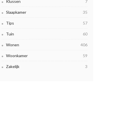
Klussen
7
Slaapkamer
35
Tips
57
Tuin
60
Wonen
406
Woonkamer
59
Zakelijk
3