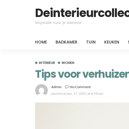
Deinterieurcollec
Inspiratie voor je interieur
HOME
BADKAMER
TUIN
KEUKEN
INTERIEUR
WONEN
Tips voor verhuize
Admin
No Comment
posted on
jun. 17, 2021 at 6:58 am