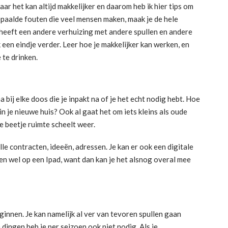
ar het kan altijd makkelijker en daarom heb ik hier tips om
aalde fouten die veel mensen maken, maak je de hele
 heeft een andere verhuizing met andere spullen en andere
een eindje verder. Leer hoe je makkelijker kan werken, en
e te drinken.
bij elke doos die je inpakt na of je het echt nodig hebt. Hoe
 in je nieuwe huis? Ook al gaat het om iets kleins als oude
e beetje ruimte scheelt weer.
Alle contracten, ideeën, adressen. Je kan er ook een digitale
en wel op een Ipad, want dan kan je het alsnog overal mee
ginnen. Je kan namelijk al ver van tevoren spullen gaan
ingen heb je per seizoen ook niet nodig. Als je