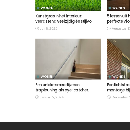
WONEN
WONEN
Kunstgras in het interieur:
5 lessen uit 
verrassend veelzijdig én stijlvol
perfecte vlo
Juli 8, 2025
Augustus 1
WONEN
WONEN
Een unieke smeedijzeren
Een lichtstr
trapleuning als eye-catcher.
montage bij
Januari 5, 2024
December 1