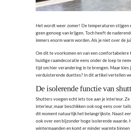
Het wordt weer zomer! De temperaturen stijgen en
geen genoeg van krijgen. Toch heeft de naderende
immers enorm warm worden. Als je niet over de jui
Om dit te voorkomen en van een comfortabelere tem
huidige raamdecoratie eens onder de loep te nem
tijd om hier verandering in te brengen. Maar kies
verduisterende duettes? In dit artikel vertellen w
De isolerende functie van shutt
Shutters voegen echt iets toe aan je interieur. Ze z
interieur, maar beschikken ook nog eens over tall
dit moment natuurlijk het belangrijkste. Naast e
ook over een bijzonder hoge isolerende waarde. 
wintermaanden en komt er minder warmte binnen i