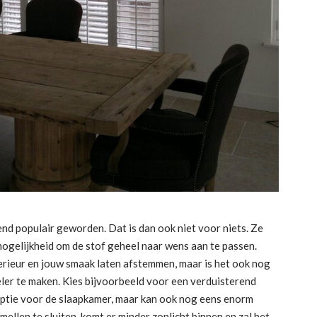
nd populair geworden. Dat is dan ook niet voor niets. Ze
ogelijkheid om de stof geheel naar wens aan te passen.
terieur en jouw smaak laten afstemmen, maar is het ook nog
ler te maken. Kies bijvoorbeeld voor een verduisterend
 optie voor de slaapkamer, maar kan ook nog eens enorm
llen te sluiten, komt er minder zonlicht binnen en zal het