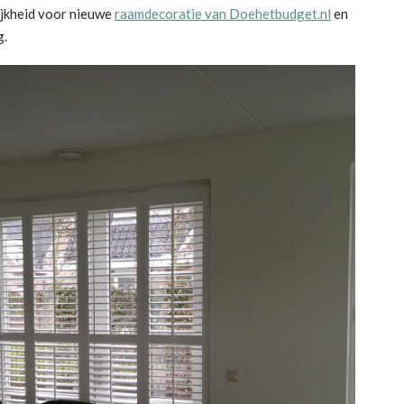
ijkheid voor nieuwe
raamdecoratie van Doehetbudget.nl
en
g.