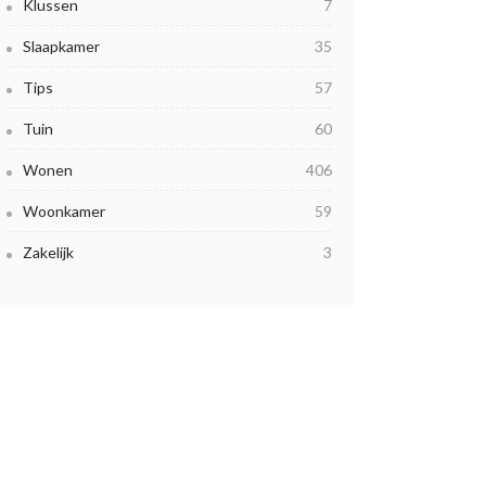
Klussen
7
Slaapkamer
35
Tips
57
Tuin
60
Wonen
406
Woonkamer
59
Zakelijk
3