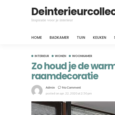
Deinterieurcollec
Inspiratie voor je interieur
HOME
BADKAMER
TUIN
KEUKEN
INTERIEUR
WONEN
WOONKAMER
Zo houd je de warm
raamdecoratie
Admin
No Comment
posted on
apr. 22, 2020 at 2:50 pm