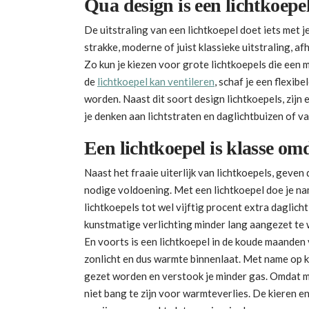
Qua design is een lichtkoepe
De uitstraling van een lichtkoepel doet iets met je
strakke, moderne of juist klassieke uitstraling, af
Zo kun je kiezen voor grote lichtkoepels die een m
de
lichtkoepel kan ventileren
, schaf je een flexib
worden. Naast dit soort design lichtkoepels, zijn 
je denken aan lichtstraten en daglichtbuizen of va
Een lichtkoepel is klasse omd
Naast het fraaie uiterlijk van lichtkoepels, geven
nodige voldoening. Met een lichtkoepel doe je nam
lichtkoepels tot wel vijftig procent extra daglich
kunstmatige verlichting minder lang aangezet te w
En voorts is een lichtkoepel in de koude maanden
zonlicht en dus warmte binnenlaat. Met name op 
gezet worden en verstook je minder gas. Omdat mo
niet bang te zijn voor warmteverlies. De kieren e