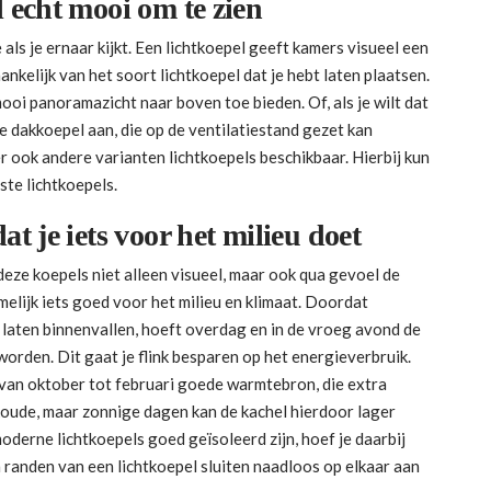
l echt mooi om te zien
 als je ernaar kijkt. Een lichtkoepel geeft kamers visueel een
hankelijk van het soort lichtkoepel dat je hebt laten plaatsen.
ooi panoramazicht naar boven toe bieden. Of, als je wilt dat
ele dakkoepel aan, die op de ventilatiestand gezet kan
er ook andere varianten lichtkoepels beschikbaar. Hierbij kun
ste lichtkoepels.
at je iets voor het milieu doet
 deze koepels niet alleen visueel, maar ook qua gevoel de
elijk iets goed voor het milieu en klimaat. Doordat
t laten binnenvallen, hoeft overdag en in de vroeg avond de
orden. Dit gaat je flink besparen op het energieverbruik.
 van oktober tot februari goede warmtebron, die extra
koude, maar zonnige dagen kan de kachel hierdoor lager
derne lichtkoepels goed geïsoleerd zijn, hoef je daarbij
n randen van een lichtkoepel sluiten naadloos op elkaar aan