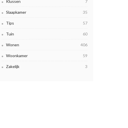
Klussen
7
Slaapkamer
35
Tips
57
Tuin
60
Wonen
406
Woonkamer
59
Zakelijk
3