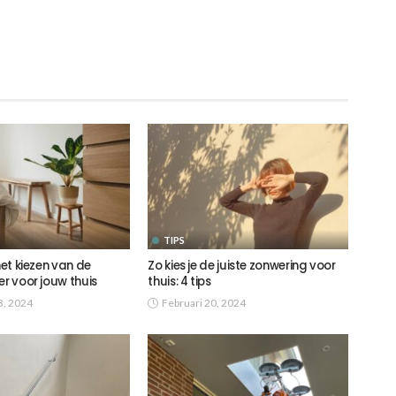
TIPS
het kiezen van de
Zo kies je de juiste zonwering voor
er voor jouw thuis
thuis: 4 tips
3, 2024
Februari 20, 2024