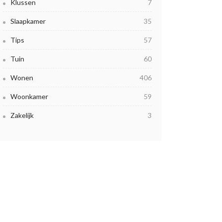
Klussen
7
Slaapkamer
35
Tips
57
Tuin
60
Wonen
406
Woonkamer
59
Zakelijk
3