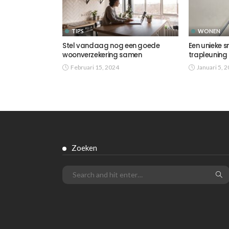
TIPS
WONEN
Stel vandaag nog een goede
Een unieke s
woonverzekering samen
trapleuning
Februari 15, 2024
Januari 5, 
Zoeken