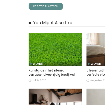
You Might Also Like
WONEN
WONEN
Kunstgras in het interieur:
5 lessen uit 
verrassend veelzijdig én stijlvol
perfecte vlo
Juli 8, 2025
Augustus 1