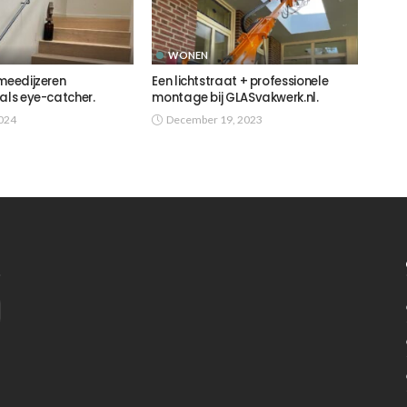
WONEN
meedijzeren
Een lichtstraat + professionele
 als eye-catcher.
montage bij GLASvakwerk.nl.
2024
December 19, 2023