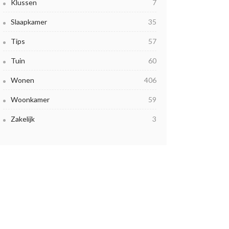
Klussen
7
Slaapkamer
35
Tips
57
Tuin
60
Wonen
406
Woonkamer
59
Zakelijk
3