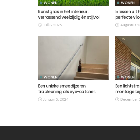
WONEN
WONEN
Kunstgras in het interieur:
5 lessen uit 
verrassend veelzijdig én stijlvol
perfecte vlo
Juli 8, 2025
Augustus 1
WONEN
WONEN
Een unieke smeedijzeren
Een lichtstr
trapleuning als eye-catcher.
montage bij
Januari 5, 2024
December 1