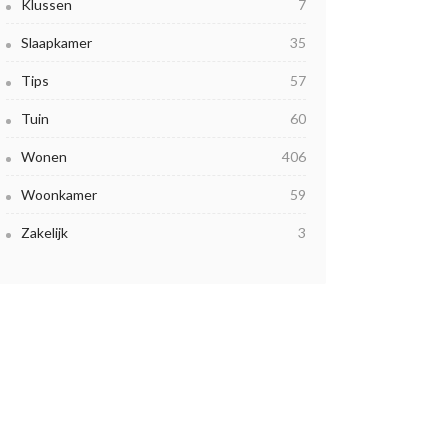
Klussen
7
Slaapkamer
35
Tips
57
Tuin
60
Wonen
406
Woonkamer
59
Zakelijk
3