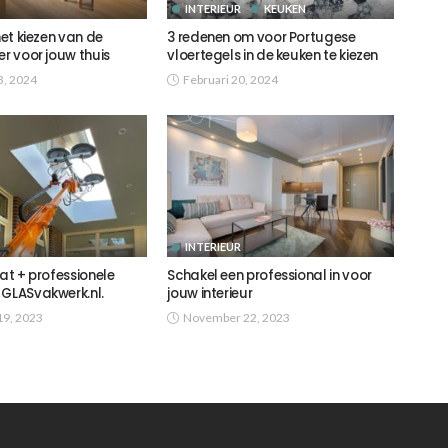
INTERIEUR
KEUKEN
het kiezen van de
3 redenen om voor Portugese
er voor jouw thuis
vloertegels in de keuken te kiezen
3, 2024
Februari 20, 2024
INTERIEUR
aat + professionele
Schakel een professional in voor
 GLASvakwerk.nl.
jouw interieur
9, 2023
November 22, 2023