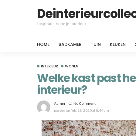
Deinterieurcollec
Inspiratie voor je interieur
HOME
BADKAMER
TUIN
KEUKEN
INTERIEUR
WONEN
Welke kast past he
interieur?
Admin
No Comment
posted on
feb. 18, 2020 at 8:44 am