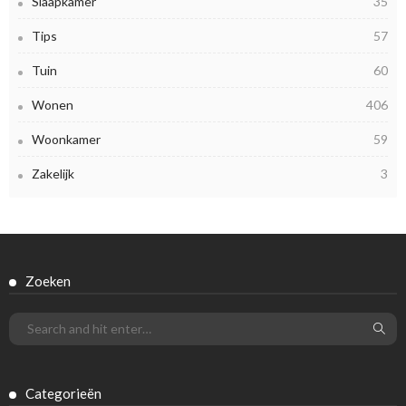
Slaapkamer
35
Tips
57
Tuin
60
Wonen
406
Woonkamer
59
Zakelijk
3
Zoeken
Categorieën