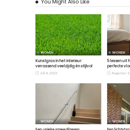
You Might Also Like
WONEN
WONEN
Kunstgras in het interieur:
5 lessen uit 
verrassend veelzijdig én stijlvol
perfecte vlo
Juli 8, 2025
Augustus 1
WONEN
WONEN
Een unieke smeedijzeren
Een lichtstr