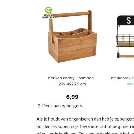
Denk aan opbergers
Als je houdt van organiseren dan heb je opbergers
bordenrek kopen in je favoriete tint of beginnen 
of suiker in kwijt kan. Ook kan je denken aan het 