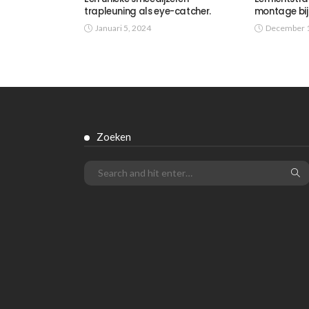
trapleuning als eye-catcher.
montage bij
Januari 5, 2024
December 1
Zoeken