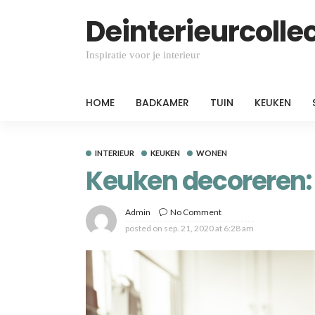
Deinterieurcollec
Inspiratie voor je interieur
HOME
BADKAMER
TUIN
KEUKEN
INTERIEUR
KEUKEN
WONEN
Keuken decoreren: 
Admin
No Comment
posted on
sep. 21, 2020 at 6:28 am