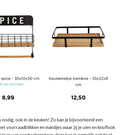
 nodig, ook in de keuken! Zo kan je bijvoorbeeld een
met voorraadblikken en mandjes waar jij je uien en knoflook
inslaan van een boekensteun, deze kan je namelijk ook heel