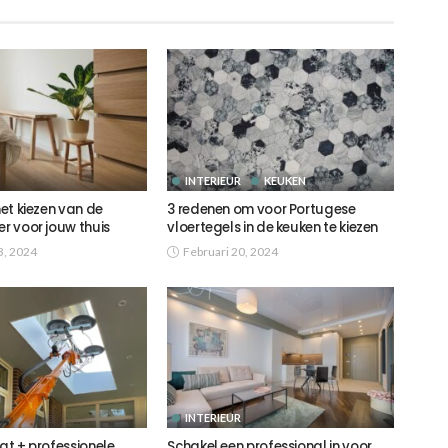
INTERIEUR
KEUKEN
het kiezen van de
3 redenen om voor Portugese
er voor jouw thuis
vloertegels in de keuken te kiezen
3, 2024
Februari 20, 2024
INTERIEUR
aat + professionele
Schakel een professional in voor