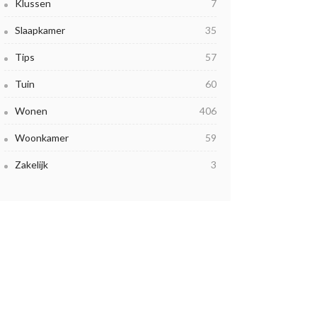
Klussen
7
Slaapkamer
35
Tips
57
Tuin
60
Wonen
406
Woonkamer
59
Zakelijk
3