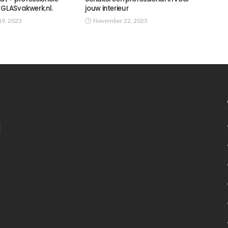
 GLASvakwerk.nl.
jouw interieur
9, 2023
November 22, 2023