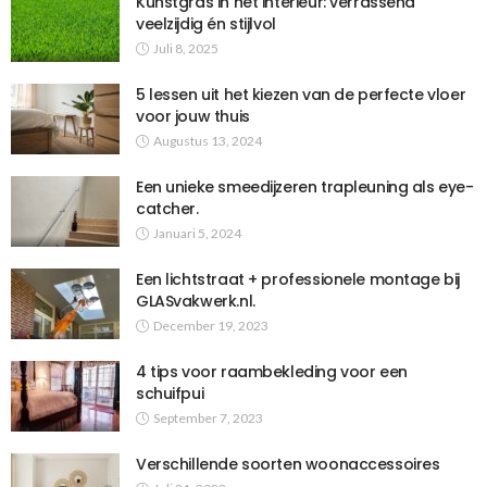
Kunstgras in het interieur: verrassend
veelzijdig én stijlvol
Juli 8, 2025
5 lessen uit het kiezen van de perfecte vloer
voor jouw thuis
Augustus 13, 2024
Een unieke smeedijzeren trapleuning als eye-
catcher.
Januari 5, 2024
Een lichtstraat + professionele montage bij
GLASvakwerk.nl.
December 19, 2023
4 tips voor raambekleding voor een
schuifpui
September 7, 2023
Verschillende soorten woonaccessoires