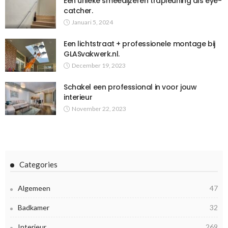
Een unieke smeedijzeren trapleuning als eye-
catcher.
Januari 5, 2024
Een lichtstraat + professionele montage bij
GLASvakwerk.nl.
December 19, 2023
Schakel een professional in voor jouw
interieur
November 22, 2023
Categories
Algemeen
47
Badkamer
32
Interieur
269