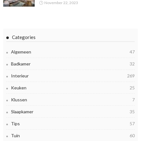
November 22, 2023
Categories
Algemeen
47
Badkamer
32
Interieur
269
Keuken
25
Klussen
7
Slaapkamer
35
Tips
57
Tuin
60