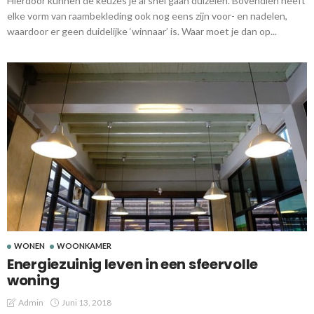
Hierdoor kunnen de keuzes je al snel gaan duizelen. Bovendien heeft
elke vorm van raambekleding ook nog eens zijn voor- en nadelen,
waardoor er geen duidelijke ‘winnaar’ is. Waar moet je dan op...
WONEN
WOONKAMER
Energiezuinig leven in een sfeervolle
woning
Admin
Juni 13, 2018