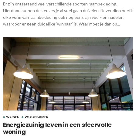
Er zijn ontzettend veel verschillende soorten raambekleding.
Hierdoor kunnen de keuzes je al snel gaan duizelen. Bovendien heeft
elke vorm van raambekleding ook nog eens zijn voor- en nadelen,
waardoor er geen duidelijke ‘winnaar’ is. Waar moet je dan op...
WONEN
WOONKAMER
Energiezuinig leven in een sfeervolle
woning